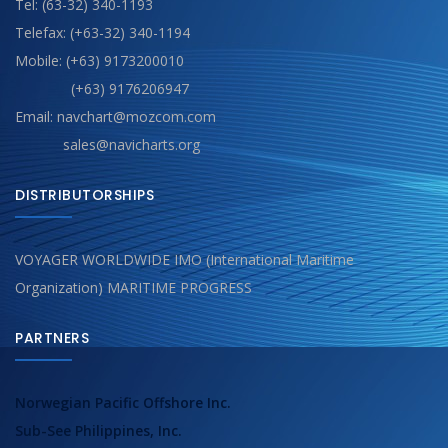
Tel: (63-32) 340-1193
Telefax: (+63-32) 340-1194
Mobile: (+63) 9173200010
(+63) 9176206947
Email: navchart@mozcom.com
sales@navicharts.org
DISTRIBUTORSHIPS
VOYAGER WORLDWIDE IMO (International Maritime
Organization) MARITIME PROGRESS
PARTNERS
Norwegian Pacific Offshore Inc.
Sub-See Philippines, Inc.