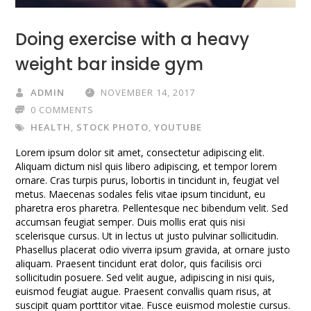
Doing exercise with a heavy
weight bar inside gym
ADMIN
NOVEMBER 14, 2017
0 COMMENTS
HEALTH
,
STOCK PHOTO
,
YOUTUBE
Lorem ipsum dolor sit amet, consectetur adipiscing elit.
Aliquam dictum nisl quis libero adipiscing, et tempor lorem
ornare. Cras turpis purus, lobortis in tincidunt in, feugiat vel
metus. Maecenas sodales felis vitae ipsum tincidunt, eu
pharetra eros pharetra. Pellentesque nec bibendum velit. Sed
accumsan feugiat semper. Duis mollis erat quis nisi
scelerisque cursus. Ut in lectus ut justo pulvinar sollicitudin.
Phasellus placerat odio viverra ipsum gravida, at ornare justo
aliquam. Praesent tincidunt erat dolor, quis facilisis orci
sollicitudin posuere. Sed velit augue, adipiscing in nisi quis,
euismod feugiat augue. Praesent convallis quam risus, at
suscipit quam porttitor vitae. Fusce euismod molestie cursus.