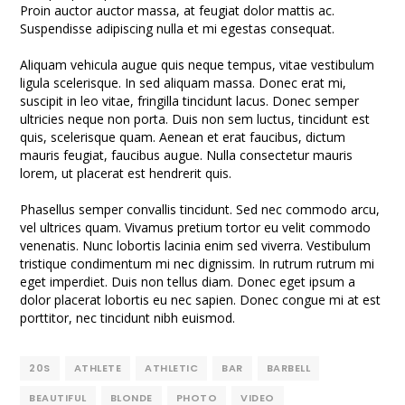
Proin auctor auctor massa, at feugiat dolor mattis ac.
Suspendisse adipiscing nulla et mi egestas consequat.
Aliquam vehicula augue quis neque tempus, vitae vestibulum
ligula scelerisque. In sed aliquam massa. Donec erat mi,
suscipit in leo vitae, fringilla tincidunt lacus. Donec semper
ultricies neque non porta. Duis non sem luctus, tincidunt est
quis, scelerisque quam. Aenean et erat faucibus, dictum
mauris feugiat, faucibus augue. Nulla consectetur mauris
lorem, ut placerat est hendrerit quis.
Phasellus semper convallis tincidunt. Sed nec commodo arcu,
vel ultrices quam. Vivamus pretium tortor eu velit commodo
venenatis. Nunc lobortis lacinia enim sed viverra. Vestibulum
tristique condimentum mi nec dignissim. In rutrum rutrum mi
eget imperdiet. Duis non tellus diam. Donec eget ipsum a
dolor placerat lobortis eu nec sapien. Donec congue mi at est
porttitor, nec tincidunt nibh euismod.
20S
ATHLETE
ATHLETIC
BAR
BARBELL
BEAUTIFUL
BLONDE
PHOTO
VIDEO