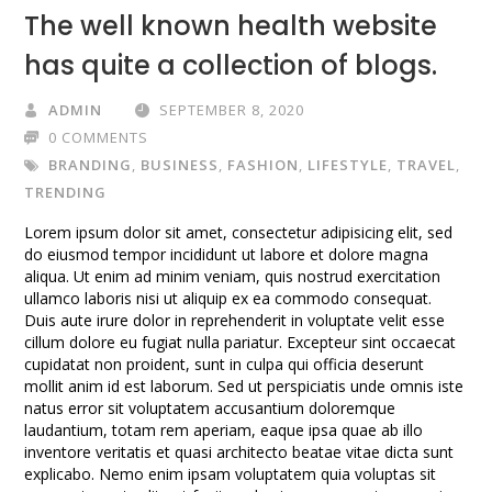
The well known health website
has quite a collection of blogs.
ADMIN
SEPTEMBER 8, 2020
0 COMMENTS
BRANDING
,
BUSINESS
,
FASHION
,
LIFESTYLE
,
TRAVEL
,
TRENDING
Lorem ipsum dolor sit amet, consectetur adipisicing elit, sed
do eiusmod tempor incididunt ut labore et dolore magna
aliqua. Ut enim ad minim veniam, quis nostrud exercitation
ullamco laboris nisi ut aliquip ex ea commodo consequat.
Duis aute irure dolor in reprehenderit in voluptate velit esse
cillum dolore eu fugiat nulla pariatur. Excepteur sint occaecat
cupidatat non proident, sunt in culpa qui officia deserunt
mollit anim id est laborum. Sed ut perspiciatis unde omnis iste
natus error sit voluptatem accusantium doloremque
laudantium, totam rem aperiam, eaque ipsa quae ab illo
inventore veritatis et quasi architecto beatae vitae dicta sunt
explicabo. Nemo enim ipsam voluptatem quia voluptas sit