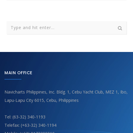
MAIN OFFICE
Navicharts Philippines, Inc. Bldg. 1, Cebu Yacht Club, MEZ 1, Ibo,
Lapu-Lapu City 6015, Cebu, Philippines
Tel: (63-32) 340-1193
Telefax: (+63-32) 340-1194