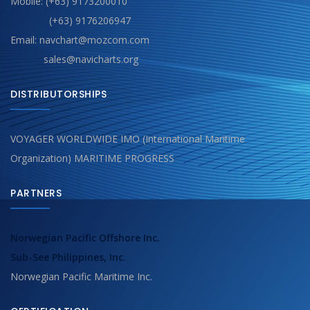
Mobile: (+63) 9173200010
(+63) 9176206947
Email: navchart@mozcom.com
sales@navicharts.org
DISTRIBUTORSHIPS
VOYAGER WORLDWIDE IMO (International Maritime
Organization) MARITIME PROGRESS
PARTNERS
Norwegian Pacific Offshore Inc.
Sub-See Philippines, Inc.
Norwegian Pacific Maritime Inc.